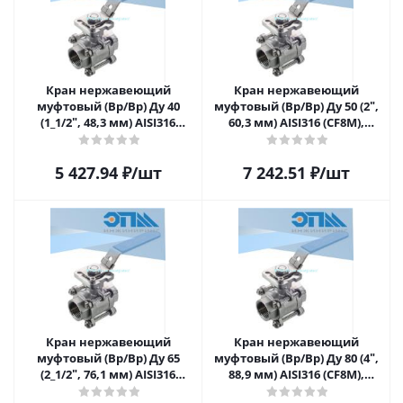
Кран нержавеющий
Кран нержавеющий
муфтовый (Вр/Вр) Ду 40
муфтовый (Вр/Вр) Ду 50 (2ʺ,
(1_1/2ʺ, 48,3 мм) AISI316
60,3 мм) AISI316 (CF8M),
(CF8M), полнопроходной,
полнопроходной, шаровой,
шаровой, трёхсоставной
трёхсоставной (3PC)
5 427.94
₽
/шт
7 242.51
₽
/шт
(3PC) разборный, с
разборный, с блокировкой
блокировкой ручки, с
ручки, с площадкой под
площадкой под привод,
привод, ISO5211
ISO5211
Кран нержавеющий
Кран нержавеющий
муфтовый (Вр/Вр) Ду 65
муфтовый (Вр/Вр) Ду 80 (4ʺ,
(2_1/2ʺ, 76,1 мм) AISI316
88,9 мм) AISI316 (CF8M),
(CF8M), полнопроходной,
полнопроходной, шаровой,