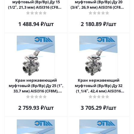
муфтовый (Вр/Вр) Ду 15
муфтовый (Вр/Вр) Ду 20
(1/2ʺ, 21,3 мм) AISI316 (CF8M),
(3/4ʺ, 26,9 мм) AISI316 (CF8M),
полнопроходной, шаровой,
полнопроходной, шаровой,
трёхсоставной (3PC)
трёхсоставной (3PC)
1 488.94
₽
/шт
2 180.89
₽
/шт
разборный, с блокировкой
разборный, с блокировкой
ручки, с площадкой под
ручки, с площадкой под
привод, ISO5211
привод, ISO5211
Кран нержавеющий
Кран нержавеющий
муфтовый (Вр/Вр) Ду 25 (1ʺ,
муфтовый (Вр/Вр) Ду 32
33,7 мм) AISI316 (CF8M),
(1_1/4ʺ, 42,4 мм) AISI316
полнопроходной, шаровой,
(CF8M), полнопроходной,
трёхсоставной (3PC)
шаровой, трёхсоставной
2 759.93
₽
/шт
3 705.29
₽
/шт
разборный, с блокировкой
(3PC) разборный, с
ручки, с площадкой под
блокировкой ручки, с
привод, ISO5211
площадкой под привод,
ISO5211