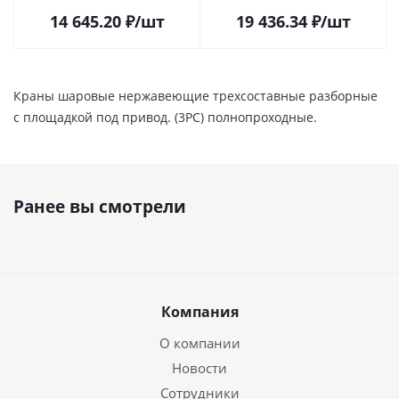
шаровой, трёхсоставной
трёхсоставной (3PC)
14 645.20
₽
/шт
19 436.34
₽
/шт
(3PC) разборный, с
разборный, с блокировкой
блокировкой ручки, с
ручки, с площадкой под
площадкой под привод,
привод, ISO5211
ISO5211
Краны шаровые нержавеющие трехсоставные разборные
с площадкой под привод. (3PC) полнопроходные.
Ранее вы смотрели
Компания
О компании
Новости
Сотрудники