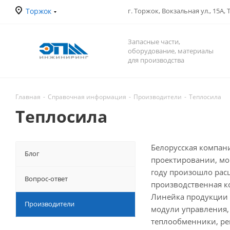
Торжок
Запасные части,
оборудование, материалы
для производства
Главная
-
Справочная информация
-
Производители
-
Теплосила
Теплосила
Белорусская компан
Блог
проектировании, мо
году произошло рас
Вопрос-ответ
производственная к
Линейка продукции 
Производители
модули управления,
теплообменники, р