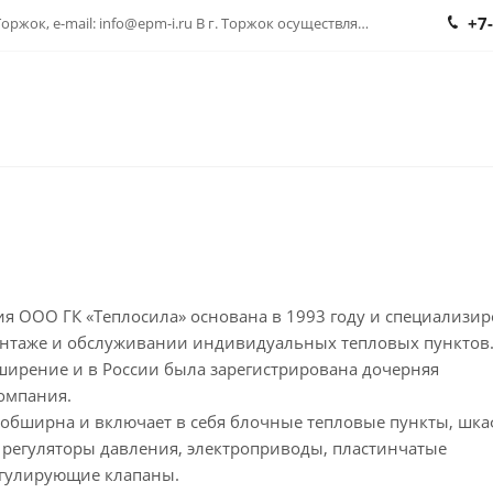
+7
г. Торжок, Вокзальная ул., 15А, Торжок, e-mail: info@epm-i.ru В г. Торжок осуществляется доставка через CDEK
ия ООО ГК «Теплосила» основана в 1993 году и специализир
нтаже и обслуживании индивидуальных тепловых пунктов.
ширение и в России была зарегистрирована дочерняя
омпания.
обширна и включает в себя блочные тепловые пункты, шк
 регуляторы давления, электроприводы, пластинчатые
егулирующие клапаны.